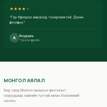
★
★
★
★
★
"
Гэр бүлээрээ амрахад тохиромжтой. Дахин
үйлчлүүлнэ.
"
Анударь
А
Тэрэлж өдрийн
МОНГОЛ АЯЛАЛ
Бид танд Монгол орныхоо үзэсгэлэнт
газруудаар хамгийн тухтай аялах боломжийг
олгоно.