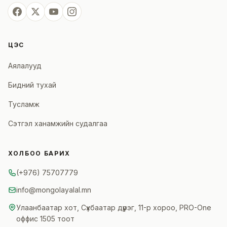
ЦЭС
Аялалууд
Бидний тухай
Тусламж
Сэтгэл ханамжийн судалгаа
ХОЛБОО БАРИХ
(+976) 75707779
info@mongolayalal.mn
Улаанбаатар хот, Сүхбаатар дүүрэг, 11-р хороо, PRO-One
оффис 1505 тоот