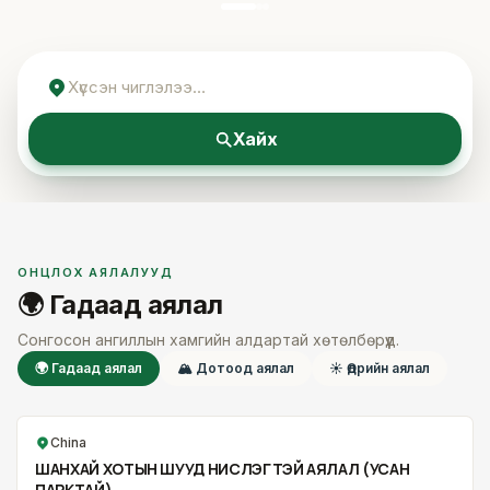
Хайх
ОНЦЛОХ АЯЛАЛУУД
🌍 Гадаад аялал
Сонгосон ангиллын хамгийн алдартай хөтөлбөрүүд.
🌍 Гадаад аялал
🏔 Дотоод аялал
☀ Өдрийн аялал
China
ШАНХАЙ ХОТЫН ШУУД НИСЛЭГТЭЙ АЯЛАЛ (УСАН
ПАРКТАЙ)