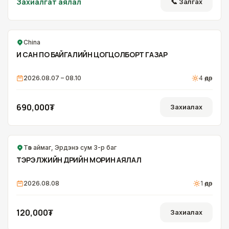
Захиалгат аялал
📞 Залгах
China
И САН ПО БАЙГАЛИЙН ЦОГЦОЛБОРТ ГАЗАР
2026.08.07 – 08.10
4
өдөр
690,000₮
Захиалах
Төв аймаг, Эрдэнэ сум 3-р баг
ОНЦЛОХ
ТЭРЭЛЖИЙН ӨДРИЙН МОРИН АЯЛАЛ
2026.08.08
1
өдөр
120,000₮
Захиалах