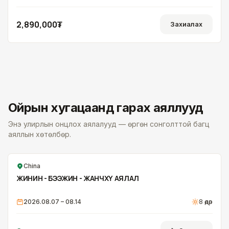
2,890,000₮
Захиалах
Ойрын хугацаанд гарах аяллууд
Энэ улирлын онцлох аялалууд — өргөн сонголттой багц
аяллын хөтөлбөр.
China
ЖИНИН - БЭЭЖИН - ЖАНЧХҮ АЯЛАЛ
2026.08.07 – 08.14
8
өдөр