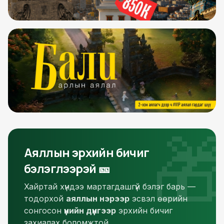

Аяллын эрхийн бичиг
бэлэглээрэй 🎫
Хайртай хүндээ мартагдашгүй бэлэг барь —
тодорхой
аяллын нэрээр
эсвэл өөрийн
сонгосон
үнийн дүнгээр
эрхийн бичиг
захиалах боломжтой.