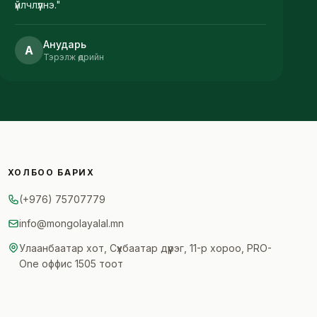
үйлчлүүлнэ.
"
Анударь
А
Тэрэлж өдрийн
ХОЛБОО БАРИХ
(+976) 75707779
info@mongolayalal.mn
Улаанбаатар хот, Сүхбаатар дүүрэг, 11-р хороо, PRO-
One оффис 1505 тоот