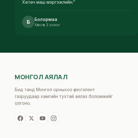
Хөтөч маш мэргэжлийн.
"
Болормаа
Б
Хөвсгөл 3 хоног
МОНГОЛ АЯЛАЛ
Бид танд Монгол орныхоо үзэсгэлэнт
газруудаар хамгийн тухтай аялах боломжийг
олгоно.