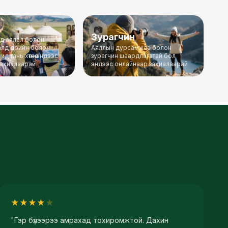
📷
Зурагчин
ад аялал болон
лд өдрийн болон
Аяллын дурсамжаа болон
д тань хөтөчөө эндээс
зурагчин шаардлагатай бол
захиалаарай
эндээс онлайнаар захиалаарай
★
★
★
★
★
"
Гэр бүлээрээ амрахад тохиромжтой. Дахин