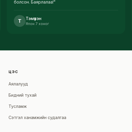
болсон. Баярлалаа!
"
Тэмүүлэн
Т
Япон 7 хоног
ЦЭС
Аялалууд
Бидний тухай
Тусламж
Сэтгэл ханамжийн судалгаа