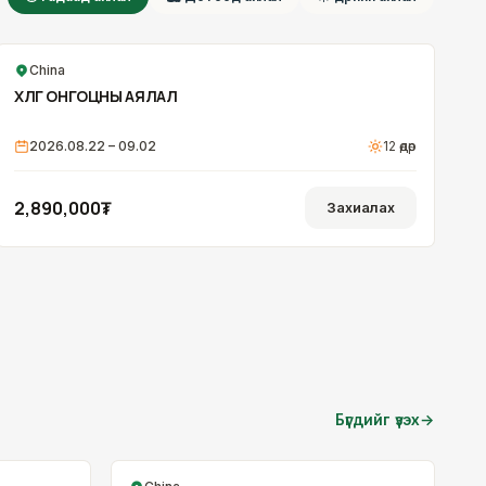
China
ХӨЛӨГ ОНГОЦНЫ АЯЛАЛ
2026.08.22 – 09.02
12
өдөр
2,890,000₮
Захиалах
Бүгдийг үзэх
→