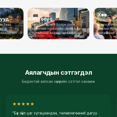
Хөтөч
🚌
🧭
рууд
Автобус
Таньд гада
ы бааз,
Автобус өдрийн болон олон
дотоод аяла
ыг
хоногийн түрээсийн үйлчилгээг
аяллын турши
хиалаарай
онлайнаар эндээс захиалаарай
онлайнаар 
Аялагчдын сэтгэгдэл
Бидэнтэй аялсан хүмүүсийн сэтгэл ханамж
★
★
★
★
★
"
Бүх зүйл цаг хугацаандаа, төлөвлөгөөний дагуу