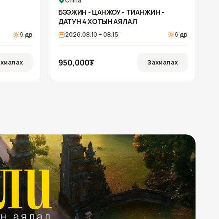
China
ОНЦЛОХ
БЭЭЖИН - ЦАНЖОУ - ТИАНЖИН -
ДАТУН 4 ХОТЫН АЯЛАЛ
9
өдөр
2026.08.10 – 08.15
6
өдөр
950,000₮
хиалах
Захиалах