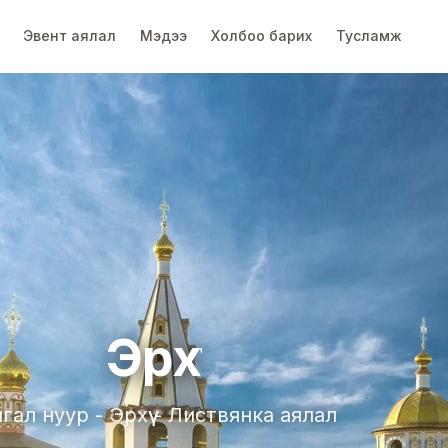
Эвент аялал
Мэдээ
Холбоо барих
Тусламж
 хаалга
эгтэй аялал
Чунчин - Жанжиаж
Эрхүү
Чунчин - Жанжиажэ шууд нислэгтэй аялал
гал нуур - Эрхүү - Листвянка аялал