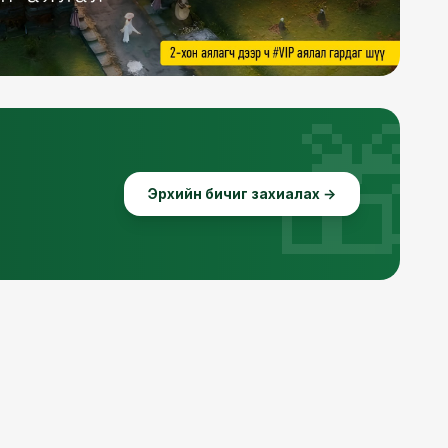
🎁
Эрхийн бичиг захиалах →