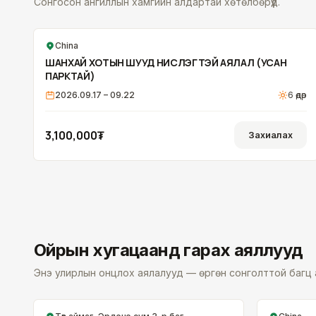
Сонгосон ангиллын хамгийн алдартай хөтөлбөрүүд.
China
ШАНХАЙ ХОТЫН ШУУД НИСЛЭГТЭЙ АЯЛАЛ (УСАН
ПАРКТАЙ)
2026.09.17 – 09.22
6
өдөр
3,100,000₮
Захиалах
Ойрын хугацаанд гарах аяллууд
Энэ улирлын онцлох аялалууд — өргөн сонголттой багц 