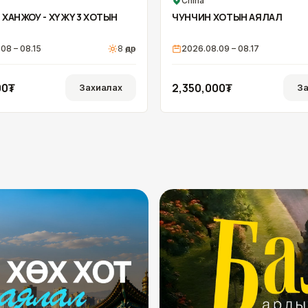
China
 ХАНЖОУ - ХҮЖҮӨ 3 ХОТЫН
ЧУНЧИН ХОТЫН АЯЛАЛ
08 – 08.15
8
өдөр
2026.08.09 – 08.17
00₮
2,350,000₮
Захиалах
За