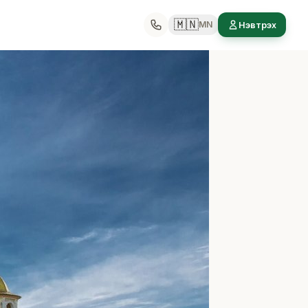
🇲🇳
MN
Нэвтрэх
э