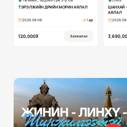
Төв аймаг, Эрдэнэ сум 3-р баг
China
ОНЦЛОХ
ТЭРЭЛЖИЙН ӨДРИЙН МОРИН АЯЛАЛ
ШАНХАЙ -
АЯЛАЛ
2026.08.08
1
өдөр
2026.08.
120,000₮
3,690,0
Захиалах