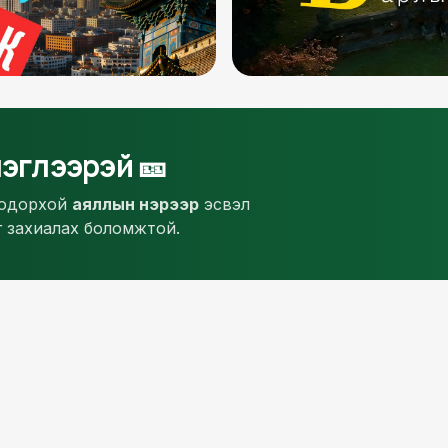
эглээрэй 🎫
тодорхой
аяллын нэрээр
эсвэл
 захиалах боломжтой.