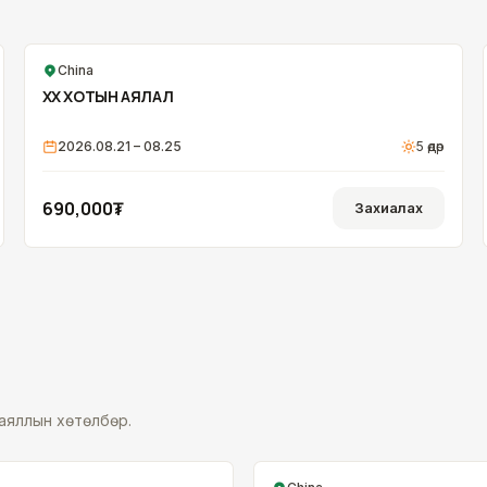
China
ОНЦЛОХ
ХӨХ ХОТЫН АЯЛАЛ
2026.08.21 – 08.25
5
өдөр
690,000₮
Захиалах
аяллын хөтөлбөр.