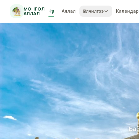
МОНГОЛ
Нүүр
Аялал
Үйлчилгээ
Календар
АЯЛАЛ
Тэнгэрийн
Жанжиажиэ шууд нисл
Хөтөлбөр үзэх
Бай