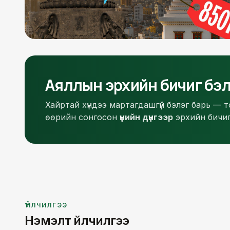
Аяллын эрхийн бичиг бэл
Хайртай хүндээ мартагдашгүй бэлэг барь — 
өөрийн сонгосон
үнийн дүнгээр
эрхийн бичиг
ҮЙЛЧИЛГЭЭ
Нэмэлт үйлчилгээ