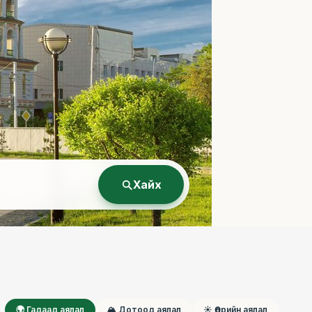
Хайх
🌍 Гадаад аялал
🏔 Дотоод аялал
☀ Өдрийн аялал