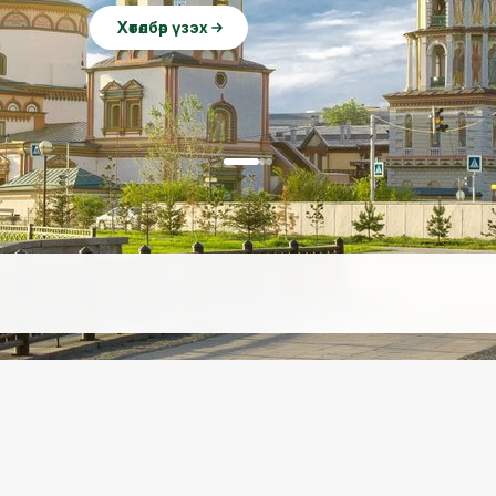
Хөтөлбөр үзэх
Хөтөлбөр үзэх